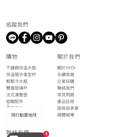
​追蹤我們
​購物
關於我們
不鏽鋼保溫水瓶
關於HYDY
保溫隨手蛋型杯
永續發展
輕靚冷水瓶
企業採購
雙層玻璃杯
聯絡我們
法式濾壓壺​
​常見問題
​相關配件
​​產品註冊
​優惠組合
退換貨表單
循環餐具租賃
​媒體報導
用行動愛地球
聯絡我們
3