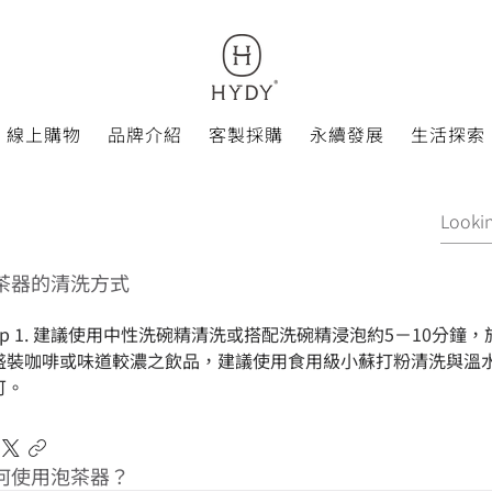
線上購物
品牌介紹
客製採購
永續發展
生活探索
茶器的清洗方式
ep 1. 建議使用中性洗碗精清洗或搭配洗碗精浸泡約5－10分鐘，於
盛裝咖啡或味道較濃之飲品，建議使用食用級小蘇打粉清洗與溫水浸
可。
何使用泡茶器？