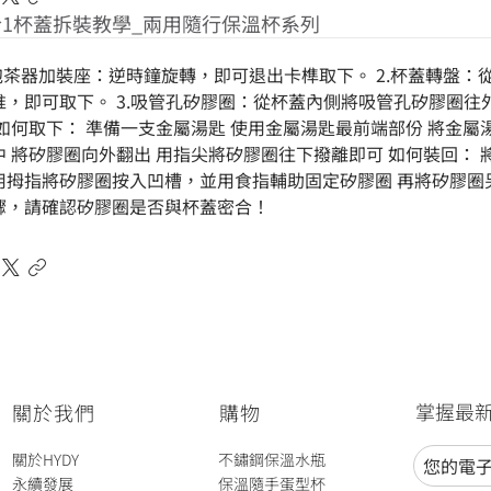
合1杯蓋拆裝教學_兩用隨行保溫杯系列
.泡茶器加裝座：逆時鐘旋轉，即可退出卡榫取下。 2.杯蓋轉盤
推，即可取下。 3.吸管孔矽膠圈：從杯蓋內側將吸管孔矽膠圈往外
 如何取下： 準備一支金屬湯匙 使用金屬湯匙最前端部份 將金
中 將矽膠圈向外翻出 用指尖將矽膠圈往下撥離即可 如何裝回：
用拇指將矽膠圈按入凹槽，並用食指輔助固定矽膠圈 再將矽膠圈
驟，請確認矽膠圈是否與杯蓋密合！
掌握最
關於我們
​購物
關於HYDY
不鏽鋼保溫水瓶
永續發展
保溫隨手蛋型杯