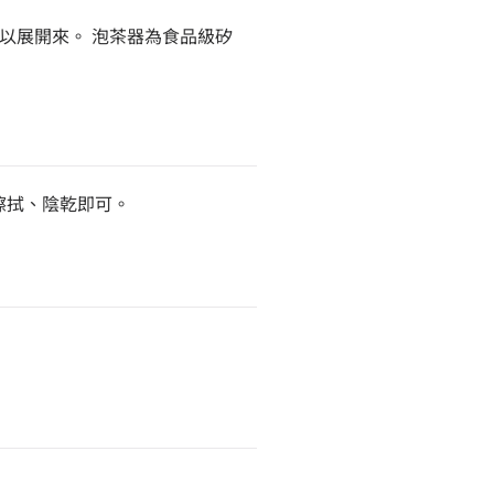
以展開來。 泡茶器為食品級矽
擦拭、陰乾即可。