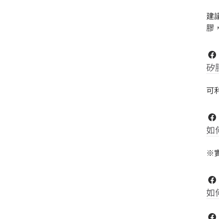
建
膠
矽
可
如
※
如