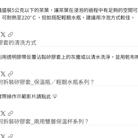
議盛裝5公克以下的茶葉，讓茶葉在浸泡的過程中有足夠的空間可
，可耐熱至220°Ｃ，但如搭配輕靚水瓶，建議用冷泡方式較佳。
膠套的清洗方式
利用透明膠帶反覆沾黏矽膠套上的灰塵或以清水洗淨，並用乾布
何拆裝矽膠套_保溫瓶／輕靚水瓶系列？
實際操作示範影片請點此 💡
何拆裝矽膠套_兩用雙層保溫杯系列？