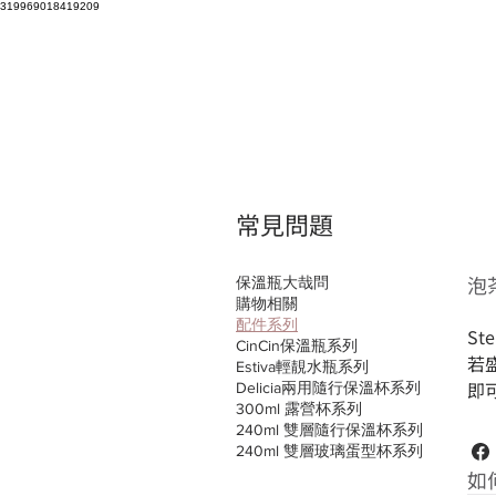
319969018419209
常見問題
泡
保溫瓶大哉問
購物相關
配件系列
St
CinCin保溫瓶系列
若
Estiva輕靚水瓶系列
即
Delicia兩用隨行保溫杯系列
300ml 露營杯系列
240ml 雙層隨行保溫杯系列
240ml 雙層玻璃蛋型杯系列
如