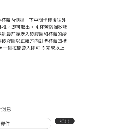
：從杯蓋內側捏一下中間卡榫後往外
推，即可取出。 4.杯蓋防漏矽膠
屬湯匙最前端崁入矽膠圈和杯蓋的縫
 將矽膠圈以正確方向對準杯蓋凹槽
另一側拉開套入即可 ※完成以上
新消息
送出