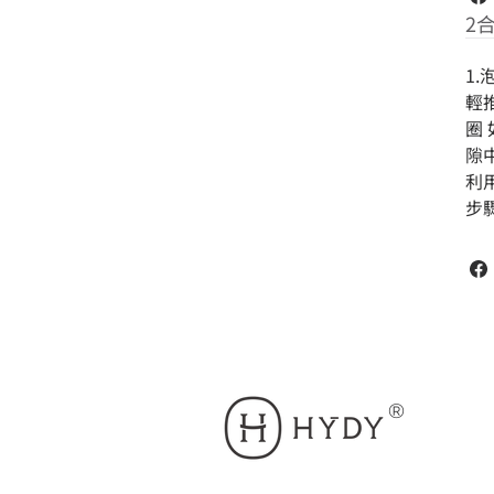
2
1
輕
圈
隙
利
步
®