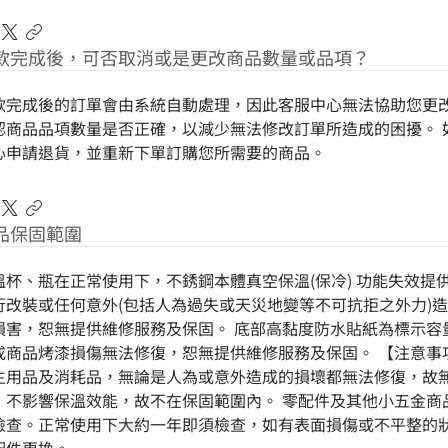
款完成後，可否取消或是更改商品數量或品項？
款完成後的訂單會由系統自動處理，因此客服中心無法協助您更改
認商品品項數量是否正確，以減少無法修改訂單所造成的困擾。 
心申請退貨，並重新下單訂購您所需要的商品。
品保固範圍
溫杯、瓶在正常使用下，不銹鋼本體真空保溫(保冷) 功能失效提
行改裝或任何意外(包括人為過失或天災地變等不可抗拒之外力)
損害，恕無提供維修服務及保固。 底部高黏度防水貼紙為標示容
成商品烤漆損傷無法修復，恕無提供維修服務及保固。 【注意事項
生用品及消耗品，無論是人為或意外造成的損壞都無法修復，故無
，不影響保溫效能，故不在保固範圍內。 零配件及其他小五金商
檢查。正常使用下大約一年即須檢查，如有表面損傷或不平整的