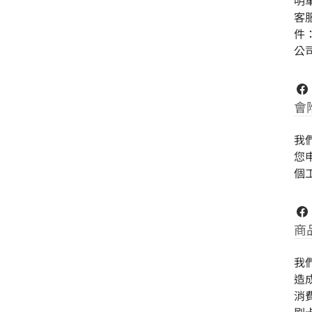
明
客服
件：
公司
會
我
您
個
商
我
造
消