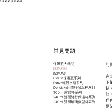
319969018419209
常見問題
訂
保溫瓶大哉問
購物相關
配件系列
完
CinCin保溫瓶系列
下
Estiva輕靚水瓶系列
錯
Delicia兩用隨行保溫杯系列
300ml 露營杯系列
態
240ml 雙層隨行保溫杯系列
送
240ml 雙層玻璃蛋型杯系列
網