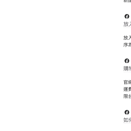
新
放
放
序
購
官
運
限台
如