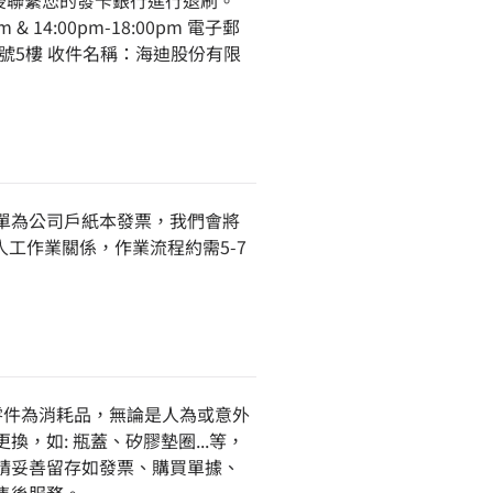
後聯繫您的發卡銀行進行退刷。
& 14:00pm-18:00pm 電子郵
寶高路5號5樓 收件名稱：海迪股份有限
訂單為公司戶紙本發票，我們會將
因人工作業關係，作業流程約需5-7
零件為消耗品，無論是人為或意外
，如: 瓶蓋、矽膠墊圈...等，
請妥善留存如發票、購買單據、