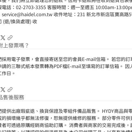
單後，我們將立即處理您的退款。信用卡退款將在收到退貨包裹
電話：02-2703-3355 客服時間：週一至週五 10:00am-13:00pm 
service@haidel.com.tw 收件地址：231 新北市新店區
 (退/換貨處理) 收
附上發票嗎？
們採用電子發票，會直接寄送至您的會員E-mail信箱。 若您的
申請的三聯式紙本發票轉為PDF檔E-mail至填寫的訂單信箱。 
工作日。
品售後服務
們提供出廠瑕疵退、換貨保證及零組件備品販售。 HYDY商品與
成的損壞幾乎都無法修復，恕無提供維修的服務。 部分零件可供更換
費者可透過原購經銷商協助訂購。 消費者與商家的交易完成後，