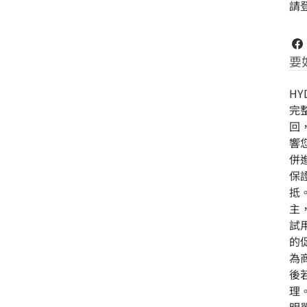
請
要
H
完
回
響
併
保
抵
主
試
的
為
後
理