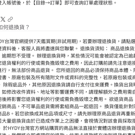
登入帳號後，於【目錄→訂單】即可查詢訂單處理狀態。
如何退換貨？
YDY台灣官網提供7天鑑賞期(非試用期)，若要辦理退換貨，請點
整資料後，客服人員將盡速與您聯繫。 退換貨須知： 商品退換
，逾期恕不受理。 辦理退換貨時，某些情況可能會被認定為已逾
您退貨權利的行使或需負擔毀壞之費用，因此訂購前請先注意退換
進行，無法部份商品退貨。 您所退回的商品必須保持商品本體、
證書、原廠包裝及所有隨附文件或資料的完整性，若原廠包裝或
。 除瑕疵品外，其他原因退換貨請自行支付往來運費。換貨出貨
，如修改收件資料、地址等影響運費不同，請理解額外之費用需自
用後將影響您退貨權利的行使或需負擔毀壞之費用。 欲退貨商品
促銷商品，不可單品退貨需將套組商品一起退回。 換貨僅能針對
商品B。若您欲換成其他品項或尺寸，請先辦理原商品退貨再重新
若大量退換貨由於已造成作業上之困擾，會視情況對該會員採取
。 於HYDY台灣官方網站購買的商品無法直接於實體店辦理退換