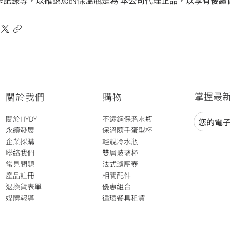
卡記錄等，以確認您的保溫瓶是為 本公司代理正品，以享有後續
掌握最
關於我們
​購物
關於HYDY
不鏽鋼保溫水瓶
永續發展
保溫隨手蛋型杯
企業採購
輕靚冷水瓶
聯絡我們
雙層玻璃杯
​常見問題
法式濾壓壺​
​​產品註冊
​相關配件
退換貨表單
​優惠組合
​媒體報導
循環餐具租賃