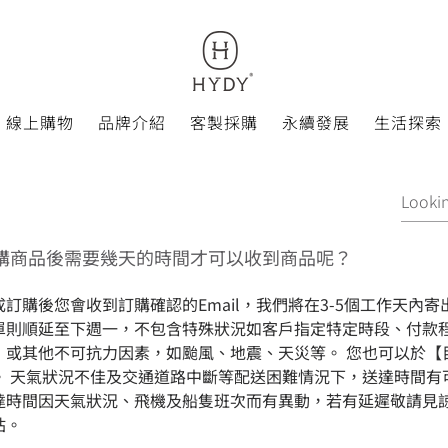
線上購物
品牌介紹
客製採購
永續發展
生活探索
購商品後需要幾天的時間才可以收到商品呢？
成訂購後您會收到訂購確認的Email，我們將在3-5個工作天內
單則順延至下週一，不包含特殊狀況如客戶指定特定時段、付款
，或其他不可抗力因素，如颱風、地震、天災等。 您也可以於【
。 天氣狀況不佳及交通道路中斷等配送困難情況下，送達時間有
達時間因天氣狀況、飛機及船隻班次而有異動，若有延遲敬請見諒
站。