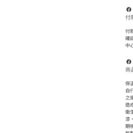
付
付
確
中
商
保
自
之
造
衛
漆
期