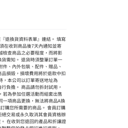
選『退換貨資料表單』連結。 填寫
貨須在收到商品後7天內通知並寄
越檢查商品之必要程度，而將影
貨需知。 退貨時須整筆訂單一
附件、內外包裝、配件、贈品、
商品損毀，損壞費用將於退款中扣
時，本公司以訂單寄送地址為
行負擔。 商品請勿拆封試用，
，若為參加任選活動而組套出售
同一項商品更換，無法將商品A換
訂購您所需要的商品。 會員訂購
拒絕交易或永久取消其會員資格辦
貨。 在收到您退回的產品和折讓證