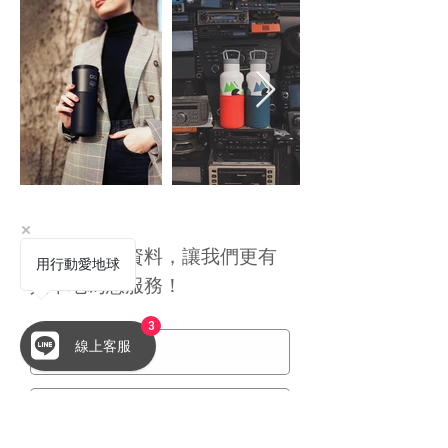
請留下聯絡資料，讓我們更有
用行動愛地球
效率地為您服務！
3
線上客服