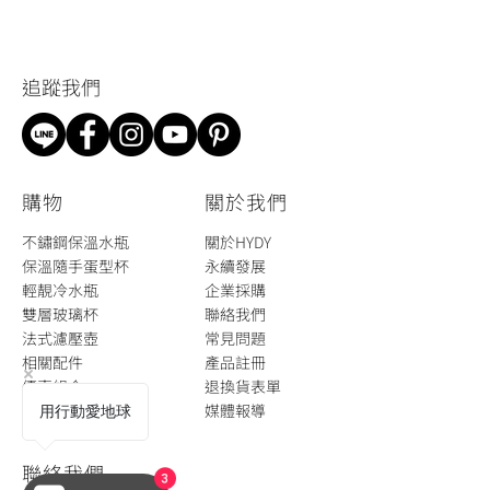
​追蹤我們
​購物
關於我們
不鏽鋼保溫水瓶
關於HYDY
保溫隨手蛋型杯
永續發展
輕靚冷水瓶
企業採購
雙層玻璃杯
聯絡我們
法式濾壓壺​
​常見問題
​相關配件
​​產品註冊
​優惠組合
退換貨表單
循環餐具租賃
​媒體報導
用行動愛地球
聯絡我們
3