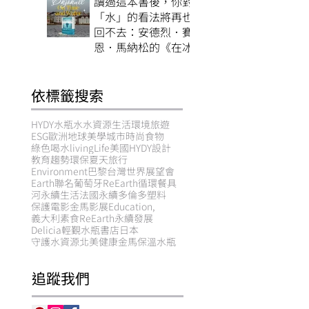
讀過這本書後，你對
「水」的看法將再也
回不去：安德烈．賽
恩．馬納松的《在冰
川消失之前》
依標籤搜索
HYDY
水瓶
水
水資源
生活
環境
旅遊
ESG
歐洲
地球
美學
城市
時尚
食物
綠色
喝水
living
Life
美國HYDY
設計
教育
趨勢
環保
夏天
旅行
Environment
巴黎
台灣世界展望會
Earth
聯名
葡萄牙
ReEarth循環餐具
河
永續生活
法國
永續
多倫多
塑料
保護
電影
金馬影展
Education,
義大利
素食
ReEarth
永續發展
Delicia
輕覲水瓶
書店
日本
守護水資源
北美
健康
金馬
保溫水瓶
追蹤我們