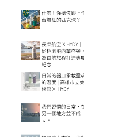
什麼！你還沒跟上全
台爆紅的匹克球？
長榮航空 X HYDY｜
從桃園飛向華盛頓，
為首航旅程打造專屬
紀念
日常的器皿承載靈魂
的溫度 | 高雄市立美
術館× HYDY
我們習慣的日常，在
另一個地方並不成
立。