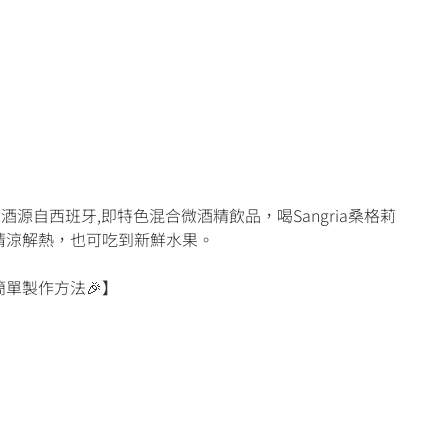
亞水果酒源自西班牙,即特色混合微酒精飲品，喝Sangria桑格莉
清涼解熱，也可吃到新鮮水果。
單製作方法🎉】