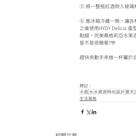
⑤ 將一整瓶紅酒倒入玻璃
⑥ 進冰箱冷藏一晚，讓
之後使用HYDY Deli
點綴，完美桑格莉亞水果
是不是很簡單?🎊
趕快來動手來做一杯屬於自
標記：
水瓶
水
水資源
時尚
設計
夏天
生活風格
相關文章