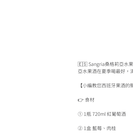
🇪🇸 Sangria桑格莉
亞水果酒在夏季喝最好，
【小編教您西班牙果酒的簡
👉 食材
① 1瓶 720ml 紅葡萄酒
② 1盒 藍莓、肉桂