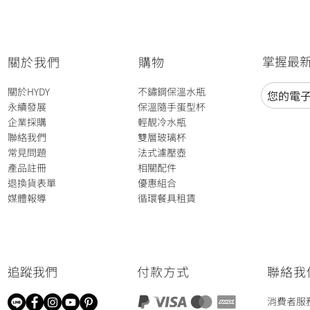
掌握最
關於我們
​購物
關於HYDY
不鏽鋼保溫水瓶
永續發展
保溫隨手蛋型杯
企業採購
輕靚冷水瓶
聯絡我們
雙層玻璃杯
​常見問題
法式濾壓壺​
​​產品註冊
​相關配件
退換貨表單
​優惠組合
​媒體報導
循環餐具租賃
​追蹤我們
付款方式
聯絡我
消費者服務專線