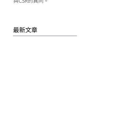
與CSR的異同。
便、免費、隨處可見。
最新文章