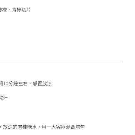
、檸檬、青檸切片
開10分鐘左右，靜置放涼
榨汁
汁，放涼的肉桂糖水，用一大容器混合均勻