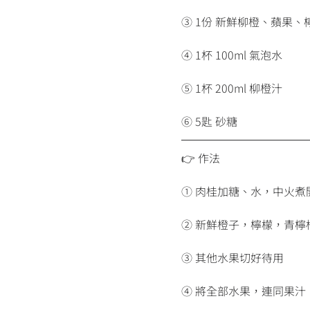
③ 1份 新鮮柳橙、蘋果
④ 1杯 100ml 氣泡水
⑤ 1杯 200ml 柳橙汁
⑥ 5匙 砂糖
👉 作法
① 肉桂加糖、水，中火煮
② 新鮮橙子，檸檬，青檸
③ 其他水果切好待用
④ 將全部水果，連同果