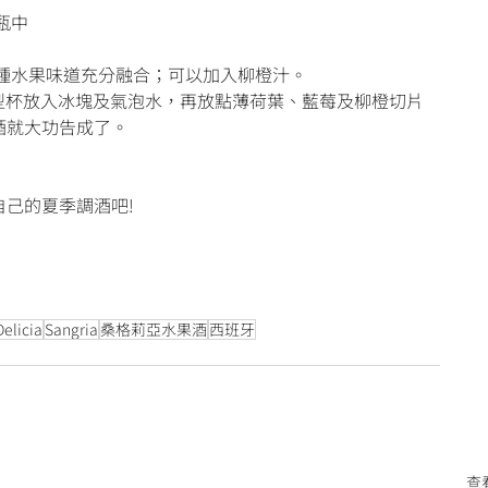
瓶中
各種水果味道充分融合；可以加入柳橙汁。
cia 蛋型杯放入冰塊及氣泡水，再放點薄荷葉、藍莓及柳橙切片
酒就大功告成了。
己的夏季調酒吧!
Delicia
Sangria
桑格莉亞水果酒
西班牙
查