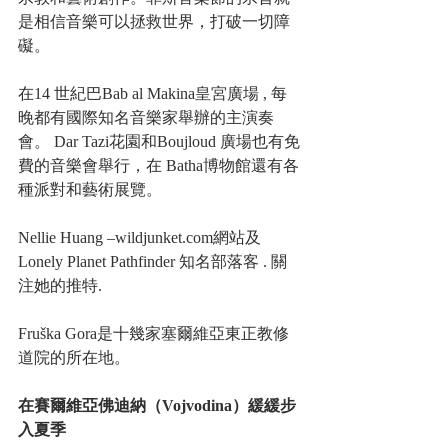
是相信音樂可以拯救世界，打破一切障
礙。
在14 世紀巴Bab al Makina皇宮廣場 , 每
晚都有國際知名音樂家舉辦的主演奏
會。 Dar Tazi花園和Boujloud 廣場也有免
費的音樂會舉行，在 Batha博物館還有各
種派對和藝術展覽。
Nellie Huang –wildjunket.com網站及
Lonely Planet Pathfinder 知名部落客 . 關
注她的推特.
Fruška Gora是十幾家塞爾維亞東正教修
道院的所在地。
在賽爾維亞佛迪納（Vojvodina）緩緩步
入夏季