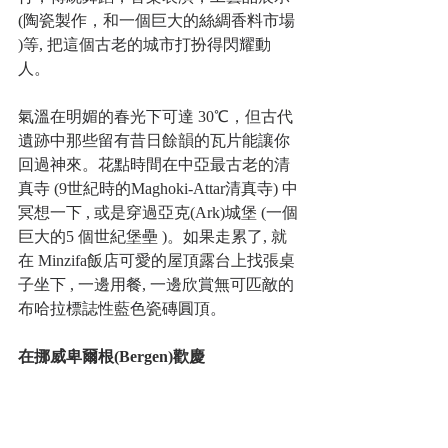
(陶瓷製作，和一個巨大的絲綢香料市場 
)等, 把這個古老的城市打扮得閃耀動
人。
氣溫在明媚的春光下可達 30℃，但古代
遺跡中那些留有昔日餘韻的瓦片能讓你
回過神來。花點時間在中亞最古老的清
真寺 (9世紀時的Maghoki-Attar清真寺) 中
冥想一下 , 或是穿過亞克(Ark)城堡 (一個
巨大的5 個世紀堡壘 )。如果走累了, 就
在 Minzifa飯店可愛的屋頂露台上找張桌
子坐下 , 一邊用餐, 一邊欣賞無可匹敵的
布哈拉標誌性藍色瓷磚圓頂。
在挪威卑爾根(Bergen)歡慶