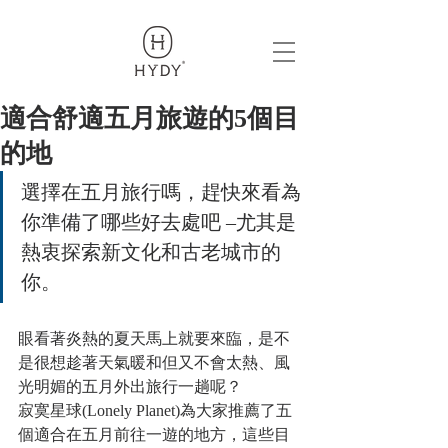
319969018419209
適合舒適五月旅遊的5個目
的地
選擇在五月旅行嗎，趕快來看為
你準備了哪些好去處吧 –尤其是
熱衷探索新文化和古老城市的
你。
眼看著炎熱的夏天馬上就要來臨，是不
是很想趁著天氣暖和但又不會太熱、風
光明媚的五月外出旅行一趟呢？
寂寞星球(Lonely Planet)為大家推薦了五
個適合在五月前往一遊的地方，這些目