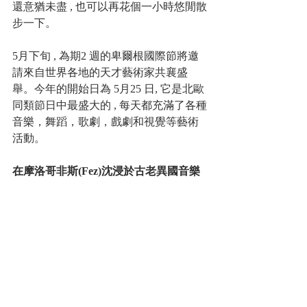
還意猶未盡 , 也可以再花個一小時悠閒散
步一下。
5月下旬 , 為期2 週的卑爾根國際節將邀
請來自世界各地的天才藝術家共襄盛
舉。今年的開始日為 5月25 日, 它是北歐
同類節日中最盛大的 , 每天都充滿了各種
音樂，舞蹈，歌劇，戲劇和視覺等藝術
活動。
在摩洛哥非斯(Fez)沈浸於古老異國音樂