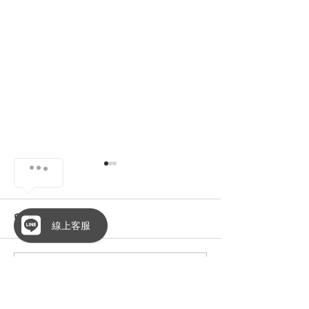
留言
線上客服
瀨戶內海的蔚藍
撰寫留言......
為經典飛行所打造：長榮
航空、Hello Kitty 與
HYDY 的三方獨家聯名