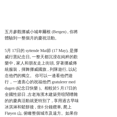
五月參觀挪威小城卑爾根 (Bergen) , 你將
體驗到一整個月的慶祝活動。
5月 17日的 syttende Mai節 (17 May), 是挪
威行憲紀念日, 一整天都沉浸在純粹的歡
樂中 , 家人和朋友走上街頭, 穿著挪威傳
統服裝，揮舞挪威國旗 , 列隊遊行, 以紀
念他們的獨立。 你可以一邊看他們遊
行，一邊衷心的祝福他們 gratulerer med 
dagen (紀念日快樂 )。相較於5 月17日的
全國性節日 ,古老海濱木建築旁喧鬧嘈雜
的的慶典活動就更特別了 , 享用過古早味
冰淇淋和鬆餅後 , 坐8 分鐘纜車, 爬上 
Fløyen 山, 俯瞰整個城市及遠方。如果你