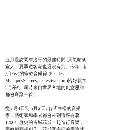
五月是訪問摩洛哥的最佳時間 ,天氣晴朗
宜人，夏季遊客潮也還沒有到。今年 , 菲
斯(Fez)的宗教音樂節 (Fès des 
MusiquesSacrées, fesfestival.com)恰好就在 
5月舉行, 屆時來自世界各地的創意思維
都會齊聚一首。
從5 月4日到 5月6 日, 各式各樣的音樂
家，藝術家和學者都會來到這座有著 
1200年歷史的古城菲斯一起進行音樂，
宗教和藝術創作。菲斯音樂節的宗旨就