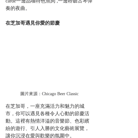
čarde一邊品嚐特色魚肉 ,一邊聆聽古琴彈
奏的夜曲。
在芝加哥遇見你愛的節慶
圖片來源：Chicago Beer Classic
在芝加哥，一座充滿活力和魅力的城
市，你可以遇見各種令人心動的節慶活
動。這裡有熱情洋溢的音樂節、色彩繽
紛的遊行、引人入勝的文化藝術展覽，
讓你沉浸在愛與歡樂的氛圍中。