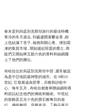
春末是到烏茲別克斯坦旅行的最佳時機 . 
寒冷的冬天過去, 到處盛開著鬱金香 ,樹
上也結滿了杏子, 核桃和開心果。揮別霜
凍的集貿市場 , 開始揚起喧囂的塵土, 商
販們又開始將五顏六色的香料和絲綢擺
上了他們的攤位。
布哈拉位於烏茲別克斯坦中部 ,通常被認
為是中亞地區最神聖的城市。在 9和10 
世紀, 它發展成為哲學，宗教和詩歌中
心。每年五月 , 布哈拉都會舉辦絲綢和香
料節以紀念他們的傳統和藝術。中世紀
的裝飾及五光十色的寶石般奪目的遊
行，傳統舞蹈，音樂表演，工藝品展示 