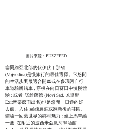
圖片來源：BUZZFEED
塞爾維亞北部的伏伊伏丁那省 
(Vojvodina)是慢旅行的最佳選擇。它悠閒
的生活步調最適合開車或在多瑙河自行
車道騎腳踏車 , 穿梭在向日葵田中慢慢體
驗 ; 或者, 諾維薩德 (Novi Sad, 以舉辦 
Exit音樂節而出名)也是悠閒一日遊的好
去處。入住 salaši農莊或翻新後的莊園, 
體驗一回舊世界的鄉村魅力 : 坐上馬車繞
一圈, 在附近的波西米亞風河畔酒館 