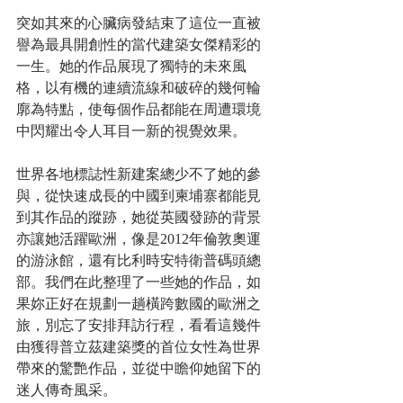
突如其來的心臟病發結束了這位一直被
譽為最具開創性的當代建築女傑精彩的
一生。她的作品展現了獨特的未來風
格，以有機的連續流線和破碎的幾何輪
廓為特點，使每個作品都能在周遭環境
中閃耀出令人耳目一新的視覺效果。
世界各地標誌性新建案總少不了她的參
與，從快速成長的中國到柬埔寨都能見
到其作品的蹤跡，她從英國發跡的背景
亦讓她活躍歐洲，像是2012年倫敦奧運
的游泳館，還有比利時安特衛普碼頭總
部。我們在此整理了一些她的作品，如
果妳正好在規劃一趟橫跨數國的歐洲之
旅，別忘了安排拜訪行程，看看這幾件
由獲得普立茲建築獎的首位女性為世界
帶來的驚艷作品，並從中瞻仰她留下的
迷人傳奇風采。